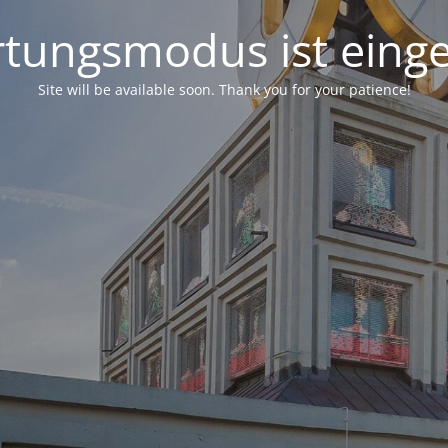
tungsmodus ist einge
Site will be available soon. Thank you for your patience!