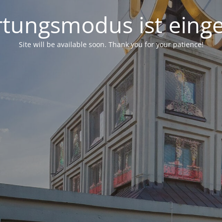
tungsmodus ist einge
Site will be available soon. Thank you for your patience!