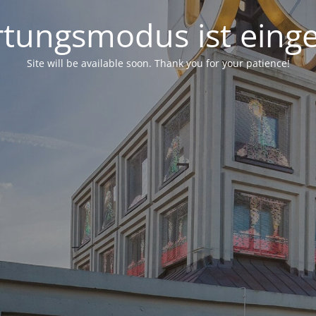
tungsmodus ist einge
Site will be available soon. Thank you for your patience!