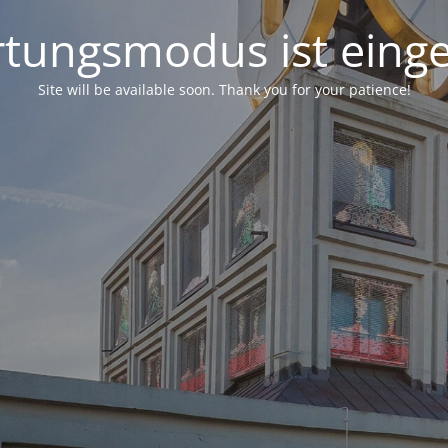
tungsmodus ist einge
Site will be available soon. Thank you for your patience!