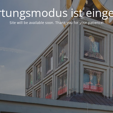
tungsmodus ist einge
Site will be available soon. Thank you for your patience!