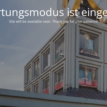
tungsmodus ist einge
Site will be available soon. Thank you for your patience!