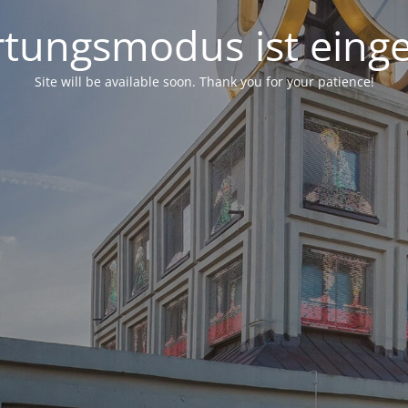
tungsmodus ist einge
Site will be available soon. Thank you for your patience!